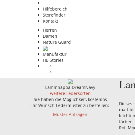
Hilfebereich
Storefinder
Kontakt
Herren
Damen
Nature Guard
Manufaktur
HB Stories
La
Lammnappa Dream
Navy
weitere Ledersorten
Sie haben die Möglichkeit, kostenlos
Dieses 
ihr Wunsch-Ledermuster zu bestellen:
matt bi
Muster Anfragen
leichte
färben.
Rot, Mo