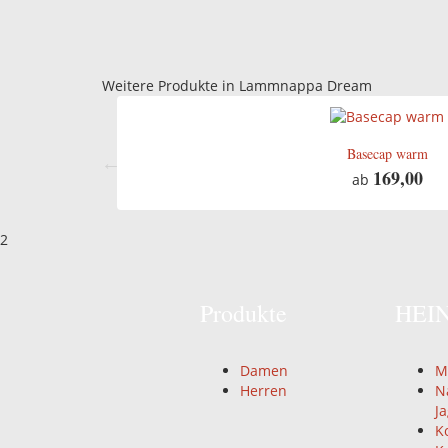
Weitere Produkte in Lammnappa Dream
Basecap warm
169,00
ab
2
Produkte
HEI
Damen
M
Herren
N
J
K