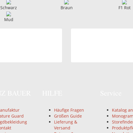
Schwarz
Braun
F1 Rot
Mud
NZ BAUER
HILFE
Service
anufaktur
Häufige Fragen
Katalog a
ature Guard
Größen Guide
Monogra
agdbekleidung
Lieferung &
Storefinde
ontakt
Versand
Produktpf