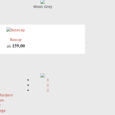
Moon Grey
Basecap
159,00
ab
nfordern
mm
r
lege